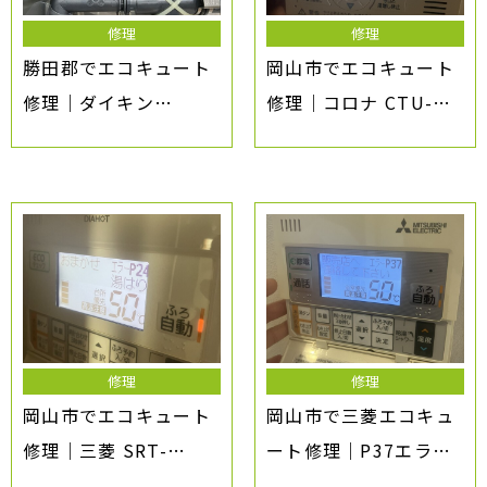
修理
修理
勝田郡でエコキュート
岡山市でエコキュート
修理｜ダイキン
修理｜コロナ CTU-
EQ37JFV H56エラ
37AX5 お湯が沸かない
ー・お湯張りできない
原因は循環ポンプ故障
原因と対処法
修理
修理
岡山市でエコキュート
岡山市で三菱エコキュ
修理｜三菱 SRT-
ート修理｜P37エラ
HPT46WU6 P24エラ
ー・お湯張りできない