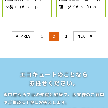
ン製エコキュート
理｜ダイキン「H59／
（EQ46HFV） エラー
お湯が出ない」対応事
H54でお湯が沸かない
例（倉敷市）
修理事例
PREV
NEXT
1
2
3
エコキュートのことなら
​​​​​​​お任せください。
専門店ならではの知識と経験で、お客様のご質問
やご相談に丁寧にお答えします。