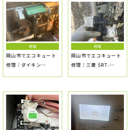
修理
修理
岡山市でエコキュート
岡山市でエコキュート
修理｜ダイキン
修理｜三菱 SRT-
EQ37KFV E1エラー・
HPT37W5 P01エラ
お湯が沸かない原因と
ー・お湯が出ない原因
対処法
と対処法