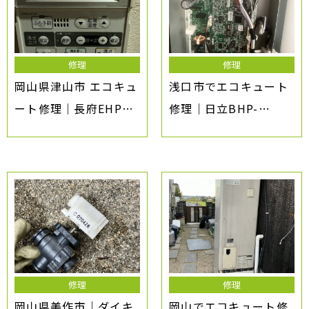
修理
修理
岡山県津山市 エコキュ
浅口市でエコキュート
ート修理｜長府EHPE-
修理｜日立BHP-
458 F65エラー 湯張り
F46SU（2019年式）
できない事例
エラーHE22・お湯が
沸かない
修理
修理
岡山県美作市｜ダイキ
岡山でエコキュート修