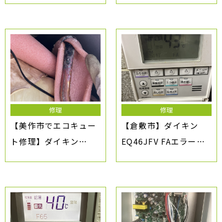
ー・追い炊きできない
原因は減圧弁の水漏れ
原因と対処法
修理
修理
【美作市でエコキュー
【倉敷市】ダイキン
ト修理】ダイキン
EQ46JFV FAエラーで
EQ37HFV｜水漏れ修理
お湯が出ない修理事例
事例（2007年式・タン
｜岡山県エコキュート
ク銅管交換）
修理業者